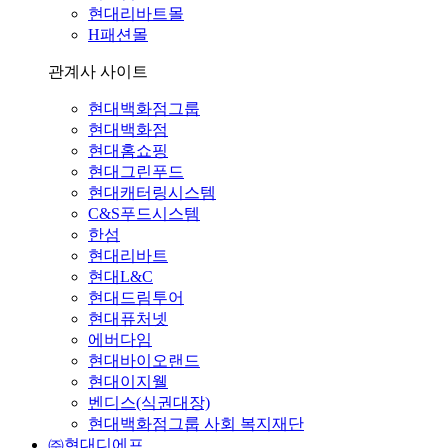
현대리바트몰
H패션몰
관계사 사이트
현대백화점그룹
현대백화점
현대홈쇼핑
현대그린푸드
현대캐터링시스템
C&S푸드시스템
한섬
현대리바트
현대L&C
현대드림투어
현대퓨처넷
에버다임
현대바이오랜드
현대이지웰
벤디스(식권대장)
현대백화점그룹 사회 복지재단
㈜현대디에프