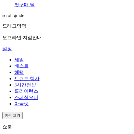
첫구매 딜
scroll guide
드레그영역
오프라인 지점안내
설정
세일
베스트
혜택
브랜드 행사
3시간전샵
클리어런스
스페셜오더
아울렛
카테고리
쇼룸