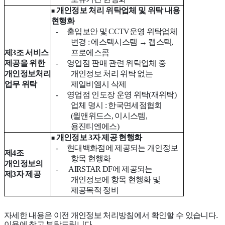
개인정보 처리 위탁업체 및 위탁 내용
■
현행화
-
출입보안 및
CCTV
운영 위탁업체
변경
:
에스텍시스템 → 캡스텍
,
제
3
조 서비스
프로에스콤
제공을 위한
-
영업점 판매 관련 위탁업체 중
개인정보처리
개인정보 처리 위탁 없는
업무 위탁
제일비엠시 삭제
-
영업점 인도장 운영 위탁
(
재위탁
)
업체 명시
:
한국면세점협회
(
윌앤위드스
,
이시스템
,
용진티엔에스
)
개인정보
3
자 제공 현행화
■
-
현대백화점에 제공되는 개인정보
제
4
조
항목 현행화
개인정보의
-
AIRSTAR DF
에 제공되는
제
3
자 제공
개인정보에 항목 현행화 및
제공목적 정비
자세한
내용은
이전
개인정보
처리방침에서
확인할
수
있습니다
.
이용에
참고
부탁드립니다
.